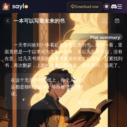
Download now
一本可以写着未来的书
Plot summary
一天李问捡到一本看起来非常宝贵的书，翻开一看，里
面竟然是一个以李问为主角的故事，本以为是恶作剧，没有
在意，过几天书里面的故事竟然真的发生在现实，赶紧找到
书，再次翻开，上面的故事已经改变，我叫李问，我死了。
在这个无尽的时间线上，每个人的命
运都是独特的旋律，等待被谱写和解
读。