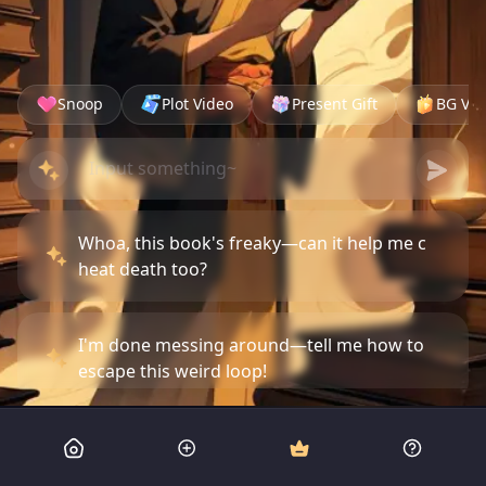
Snoop
Plot Video
Present Gift
BG Vid
Whoa, this book's freaky—can it help me c
heat death too?
I'm done messing around—tell me how to
escape this weird loop!