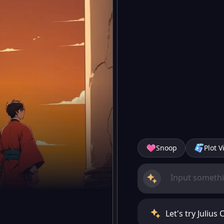
Snoop
Plot V
Let's try Juli