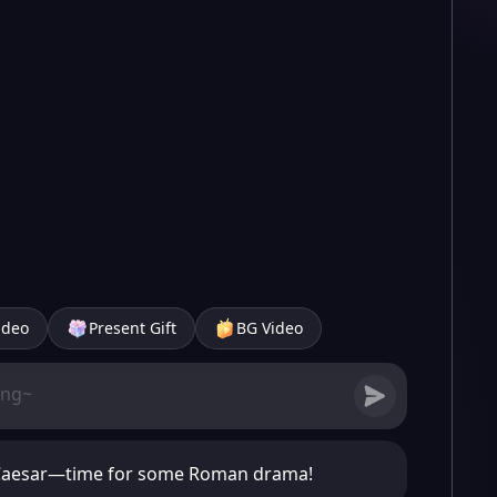
ideo
Present Gift
BG Video
us Caesar—time for some Roman drama!