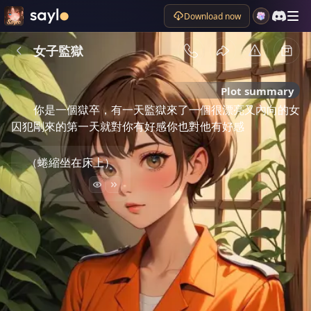
Download now
女子監獄
Plot summary
你是一個獄卒，有一天監獄來了一個很漂亮又內向的女
囚犯剛來的第一天就對你有好感你也對他有好感
（蜷縮坐在床上）