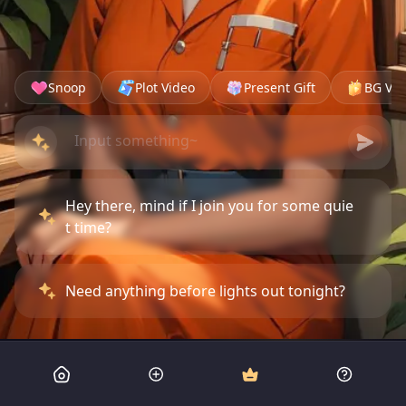
Snoop
Plot Video
Present Gift
BG Vid
Hey there, mind if I join you for some quie
t time?
Need anything before lights out tonight?