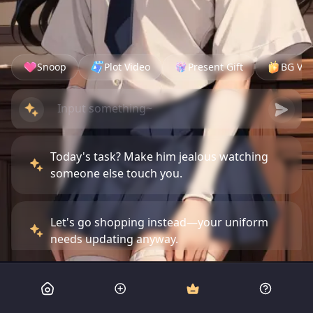
Snoop
Plot Video
Present Gift
BG Vid
Today's task? Make him jealous watching
someone else touch you.
Let's go shopping instead—your uniform
needs updating anyway.