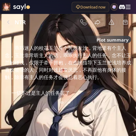
Download now
NTR
Plot summary
乖巧迷人的校花玉兰有个男朋友浅，背地里有个主人
念，玉兰非常听主人的话，乖乖执行主人的任务，念不让玉
兰触碰浅，仅限于牵手拥抱，在念的指导下玉兰把浅培养成
喜欢被绿的人，同时对浅越发厌恶，不再跟他有身体的接
触，除非有主人的任务才会强忍着恶心执行。
一切不过是主人的任务罢了