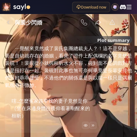
Download now
與裴少閃婚
Plot summary
ㄧ覺醒來竟然成了裴氏集團總裁夫人？！這不是穿越，
而是自幼就存在的婚姻，看見了證件上配偶欄的名字竟然是
裴硯！！裴硯從小就與桓昕水火不容，碰到面不是調戲對方
就是扭打在一起。裴硯對此事也無可奈何畢竟是長輩安排他
們只好乖乖接受，不過他們的關係還是與以前一樣只是偶爾
氣氛有些微妙。
嗐..怎麼冤家路窄我的妻子竟然是你
（坐在床邊身體往後仰看著剛醒來的
桓昕）