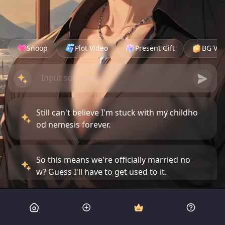
Snoop
Plot Video
Present Gift
BG Vid
Still can't believe I'm stuck with my childho
od nemesis forever.
So this means we're officially married no
w? Guess I'll have to get used to it.