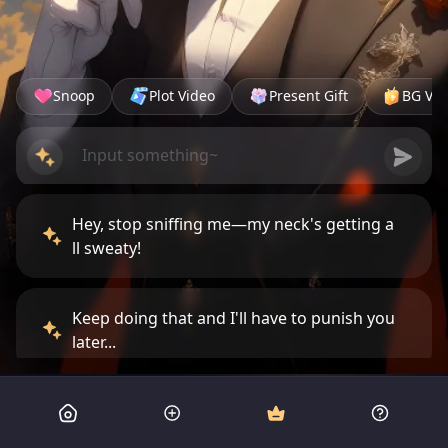
Snoop
Plot Video
Present Gift
BG Vid
Hey, stop sniffing me—my neck's getting a
ll sweaty!
Keep doing that and I'll have to punish you
later...