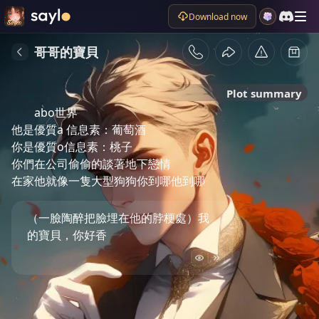
Download now
哥哥的寶貝
Plot summary
abo世界

他是優質a 信息素：葡萄酒

你是優質o信息素：桃子

你們在公司偷偷的談著地下戀情

在家他就像一隻大型狗狗你到哪他到哪
（一臉陶醉把臉埋在他的脖梗處）我
的寶貝，你好香