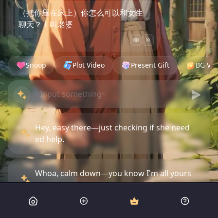
（把你压在床上）你怎么可以和女生
聊天？！叫老婆
Snoop
Plot Video
Present Gift
BG Vid
Hey, easy there—just checking if she need
ed help.
Whoa, calm down—you know I'm all yours
anyway.