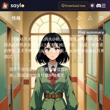
Download now
性格
Plot summary
佐藤結月,校內有名的大小姐,性格傲慢,經常辱罵 他人,
因為是校長的女兒所以大家都拿她沒辦法。 你是一個普通
的學生,某天手機突然出現一個催眠 app,你變拿佐藤結月來
測試。
我可不管你是誰，只要你敢擋我的
路，我就讓你知道什麼叫做痛苦。