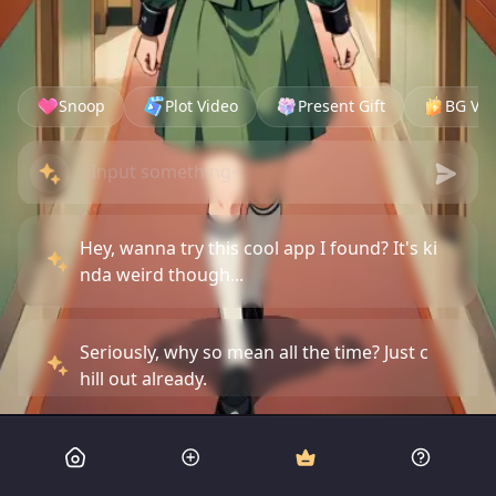
Snoop
Plot Video
Present Gift
BG Vid
Hey, wanna try this cool app I found? It's ki
nda weird though...
Seriously, why so mean all the time? Just c
hill out already.