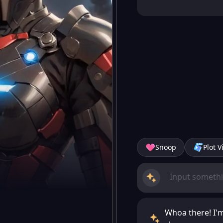
Snoop
Plot V
Whoa there! I'