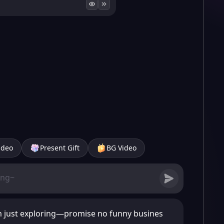
ideo
Present Gift
BG Video
m just exploring—promise no funny busines