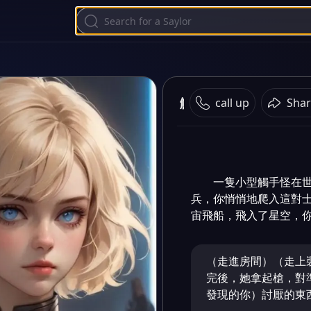
觸手怪的旅行
call up
Shar
一隻小型觸手怪在
兵，你悄悄地爬入這對
宙飛船，飛入了星空，
（走進房間）（走上
完後，她拿起槍，對
發現的你）討厭的東