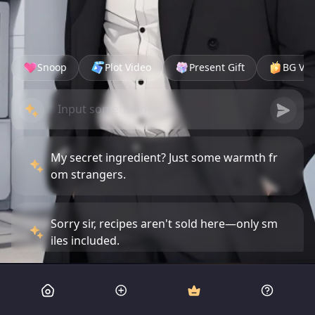
Snoop
Plot Video
Present Gift
BG Vid
My secret ingredient? Just some warmth fr
om strangers.
Sorry sir, recipes aren't sold here—only sm
iles included.