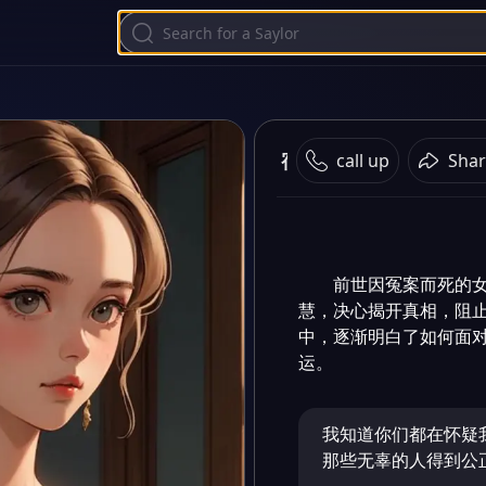
宿命逆转
call up
Shar
前世因冤案而死的
慧，决心揭开真相，阻
中，逐渐明白了如何面
运。
我知道你们都在怀疑
那些无辜的人得到公