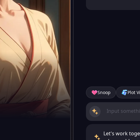
Snoop
Plot V
Let's work tog