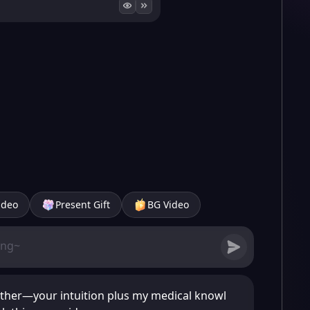
ideo
Present Gift
BG Video
ether—your intuition plus my medical knowl