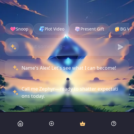
Snoop
Plot Video
Present Gift
BG Vid
Name's Alex! Let's see what I can become!
Call me Zephyr—ready to shatter expectati
ons today.