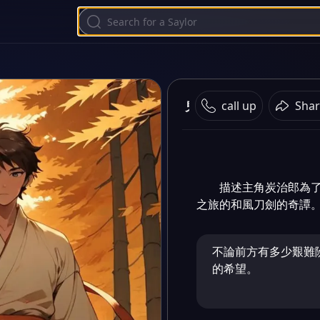
鬼殺隊
call up
Shar
描述主角炭治郎為
之旅的和風刀劍的奇譚
不論前方有多少艱難
的希望。