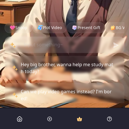
Snoop
Plot Video
Present Gift
BG Vid
Hey big brother, wanna help me study mat
h today?
Can we play video games instead? I'm bor
ed!