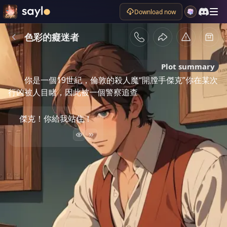
Download now
色彩的癡迷者
Plot summary
你是一個19世紀，倫敦的殺人魔“開膛手傑克”你在某次
行凶被人目睹，因此被一個警察追查
傑克！你給我站住！