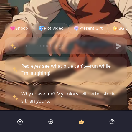
Snoop
Plot Video
Present Gift
BG Vid
Red eyes see what blue can't—run while
I'm laughing!
Why chase me? My colors tell better storie
s than yours.