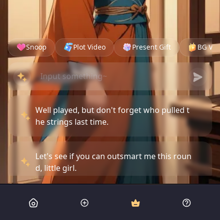
Snoop
Plot Video
Present Gift
BG Vid
Well played, but don't forget who pulled t
he strings last time.
Let's see if you can outsmart me this roun
d, little girl.