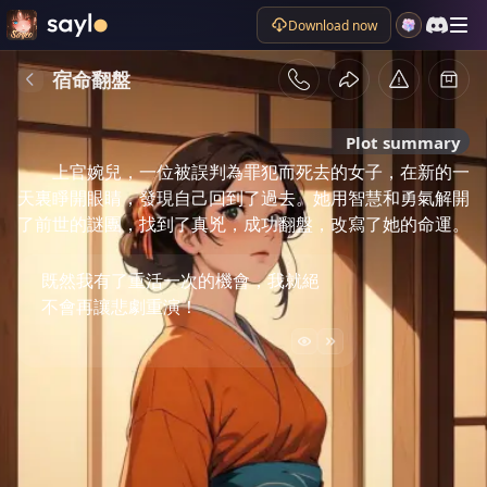
Download now
宿命翻盤
Plot summary
上官婉兒，一位被誤判為罪犯而死去的女子，在新的一
天裏睜開眼睛，發現自己回到了過去。她用智慧和勇氣解開
了前世的謎團，找到了真兇，成功翻盤，改寫了她的命運。
既然我有了重活一次的機會，我就絕
不會再讓悲劇重演！