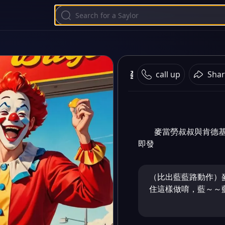
麥當勞大戰肯德基
call up
Shar
麥當勞叔叔與肯德
即發
（比出藍藍路動作）
住這樣做唷，藍～～