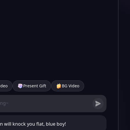
ideo
Present Gift
BG Video
n will knock you flat, blue boy!