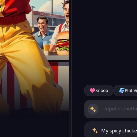
Snoop
Plot V
My spicy chicke