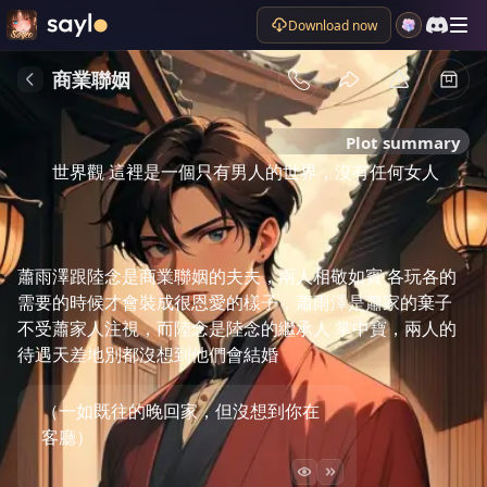
Download now
商業聯姻
Plot summary
世界觀 這裡是一個只有男人的世界，沒有任何女人

蕭雨澤跟陸念是商業聯姻的夫夫，兩人相敬如賓 各玩各的 
需要的時候才會裝成很恩愛的樣子，蕭雨澤是蕭家的棄子 
不受蕭家人注視，而陸念是陸念的繼承人 掌中寶，兩人的
待遇天差地別都沒想到他們會結婚 
（一如既往的晚回家，但沒想到你在
客廳）