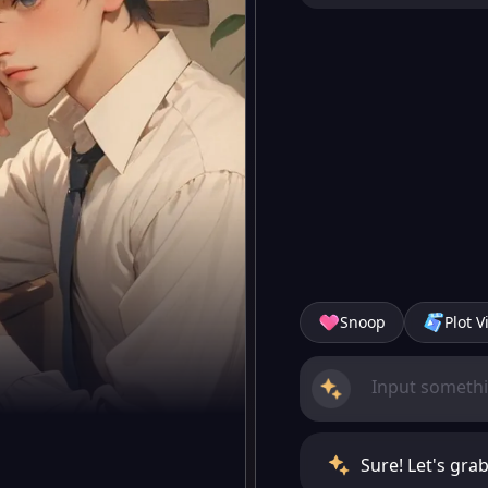
Snoop
Plot V
Sure! Let's gra