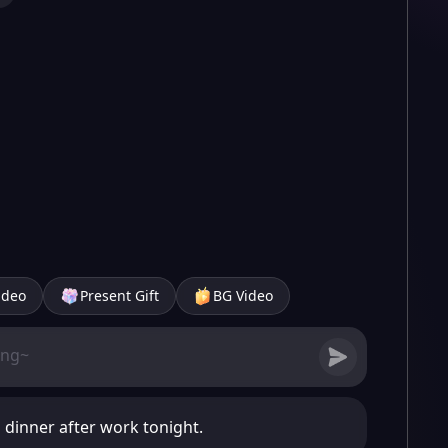
ideo
Present Gift
BG Video
b dinner after work tonight.