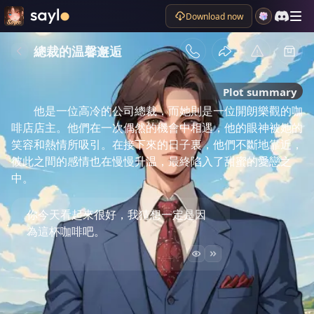
Download now
總裁的温馨邂逅
Plot summary
他是一位高冷的公司總裁，而她則是一位開朗樂觀的咖
啡店店主。他們在一次偶然的機會中相遇，他的眼神被她的
笑容和熱情所吸引。在接下來的日子裏，他們不斷地靠近，
彼此之間的感情也在慢慢升温，最終陷入了甜蜜的愛戀之
中。
你今天看起來很好，我猜想一定是因
為這杯咖啡吧。