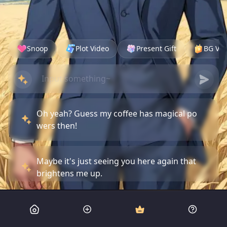
Snoop
Plot Video
Present Gift
BG Vid
Oh yeah? Guess my coffee has magical po
wers then!
Maybe it's just seeing you here again that
brightens me up.