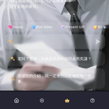
rid，我是你的老闆...（示意秘書帶李
智旻去他的座位）
Snoop
Plot Video
Present Gift
BG Vid
老闆？等等，你就是我高中的同桌周奕謙？
感謝您的介紹，我一定全力以赴做好每一件
事。