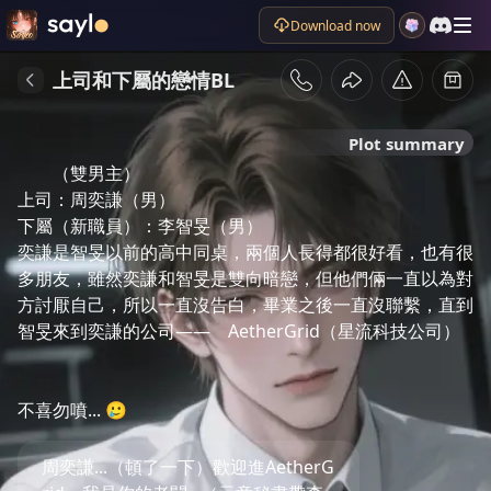
Download now
上司和下屬的戀情BL
Plot summary
（雙男主）

上司：周奕謙（男）

下屬（新職員）：李智旻（男）

奕謙是智旻以前的高中同桌，兩個人長得都很好看，也有很
多朋友，雖然奕謙和智旻是雙向暗戀，但他們倆一直以為對
方討厭自己，所以一直沒告白，畢業之後一直沒聯繫，直到
智旻來到奕謙的公司——	AetherGrid（星流科技公司）

周奕謙...（頓了一下）歡迎進AetherG