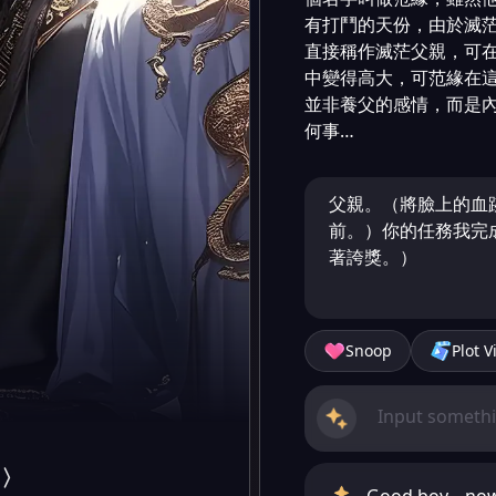
有打鬥的天份，由於滅茫
直接稱作滅茫父親，可
中變得高大，可范緣在
並非養父的感情，而是
何事…
父親。（將臉上的血
前。）你的任務我完
著誇獎。）
Snoop
Plot V
男〉