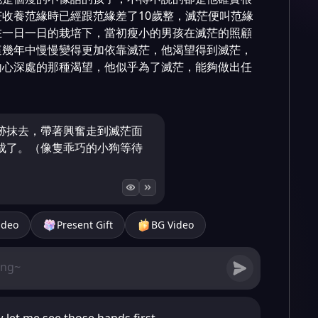
收養范緣時已經跟范緣差了10歲整，滅茫便叫范緣
在一日一日的栽培下，當初瘦小的男孩在滅茫的照顧
這幾年中慢慢變得更加依靠滅茫，他渴望得到滅茫，
內心深處的那種渴望，他似乎為了滅茫，能夠做出任
跡抹去，帶著興奮走到滅茫面
成了。（像隻乖巧的小狗等待
ideo
Present Gift
BG Video