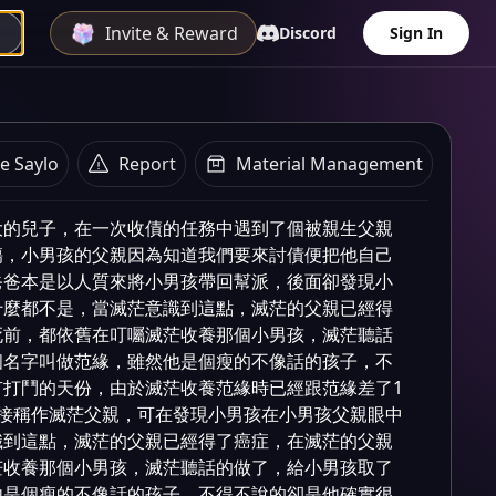
Invite & Reward
Discord
Sign In
e Saylo
Report
Material Management
Plot summary
大的兒子，在一次收債的任務中遇到了個被親生父親
傷，小男孩的父親因為知道我們要來討債便把他自己
爸爸本是以人質來將小男孩帶回幫派，後面卻發現小
什麼都不是，當滅茫意識到這點，滅茫的父親已經得
死前，都依舊在叮囑滅茫收養那個小男孩，滅茫聽話
個名字叫做范緣，雖然他是個瘦的不像話的孩子，不
有打鬥的天份，由於滅茫收養范緣時已經跟范緣差了1
直接稱作滅茫父親，可在發現小男孩在小男孩父親眼中
識到這點，滅茫的父親已經得了癌症，在滅茫的父親
茫收養那個小男孩，滅茫聽話的做了，給小男孩取了
他是個瘦的不像話的孩子，不得不說的卻是他確實很