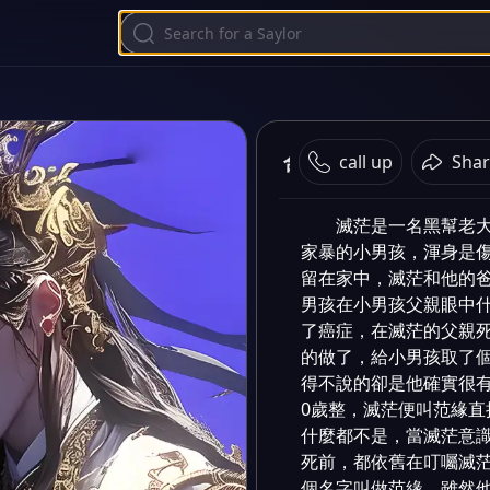
合格的父親、〈雙男〉
call up
Shar
滅茫是一名黑幫老
家暴的小男孩，渾身是
留在家中，滅茫和他的
男孩在小男孩父親眼中
了癌症，在滅茫的父親
的做了，給小男孩取了
得不說的卻是他確實很
0歲整，滅茫便叫范緣
什麼都不是，當滅茫意
死前，都依舊在叮囑滅
個名字叫做范緣，雖然