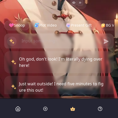
Snoop
Plot Video
Present Gift
BG Vid
Oh god, don't look! I'm literally dying over
here!
Just wait outside! I need five minutes to fig
ure this out!