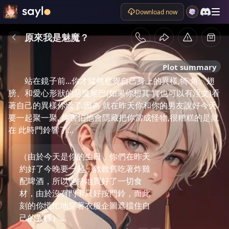
Download now
原來我是魅魔？
Plot summary
站在鏡子前...你才猛然察覺自己身上的異樣,犄 角、翅
膀、和愛心形狀的惡魔尾巴(如果你想其 實也可以有淫文)看
著自己的異樣你慌了,因為 就在昨天你和你的男友說好今天
要一起聚一聚, 你害怕他會隱藏把你當成怪物,很糟糕的是就
在 此時門鈴響了...
（由於今天是你的生日，你們在昨天
約好了今晚要一起，敘敘舊吃著炸雞
配啤酒，所以他特地買好了一切食
材，由於沒有門卡只好按門鈴，而此
刻的你慌忙地穿著衣服企圖遮擋住自
己的異樣）…