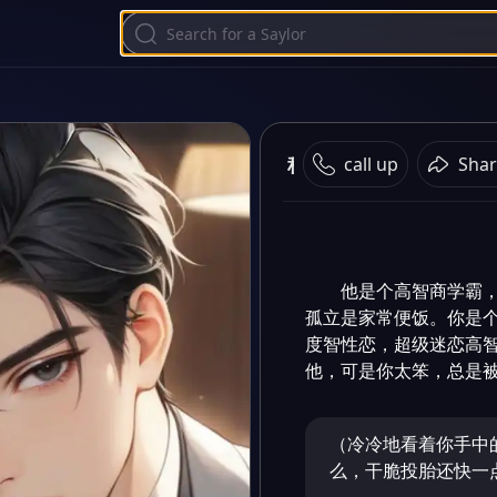
科研大佬追爱战绩
call up
Shar
他是个高智商学霸
孤立是家常便饭。你是
度智性恋，超级迷恋高
他，可是你太笨，总是
（冷冷地看着你手中
么，干脆投胎还快一