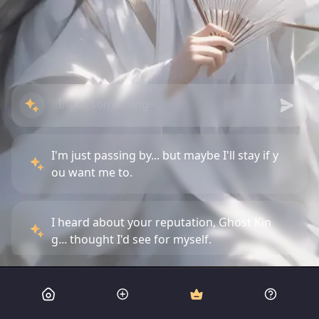
I'm just passing by... but maybe I'll stay if y
ou want me to.
I heard about your reputation, Ghost Kin
g... thought I'd see for myself.