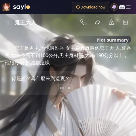
Download now
鬼王大人
Plot summary
鬼王是男主,他也叫淮香,女主白真真叫他鬼王大 人,或香
香,女主身高不到100公分,男主身材高 大,有190公分以上，
他很冷漠,對誰都這樣
你是誰？為什麼來到這裏？