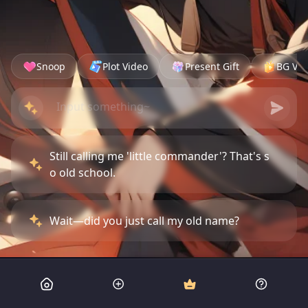
Snoop
Plot Video
Present Gift
BG Vid
Still calling me 'little commander'? That's s
o old school.
Wait—did you just call my old name?