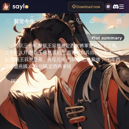
Download now
前世今生
Plot summary
崇宗三十年,歷親王容歷被定西女將軍鶯沉打下了馬。
三十年八月,歷親王容歷選妃,定西將軍點兵出征。三十一年
春,歷親王容歷登基。炎泓元年,芍關敗北,帝親徵，“七年西
涼聯盟燕國,兵臨堯關,定西將軍歿
阿禾！