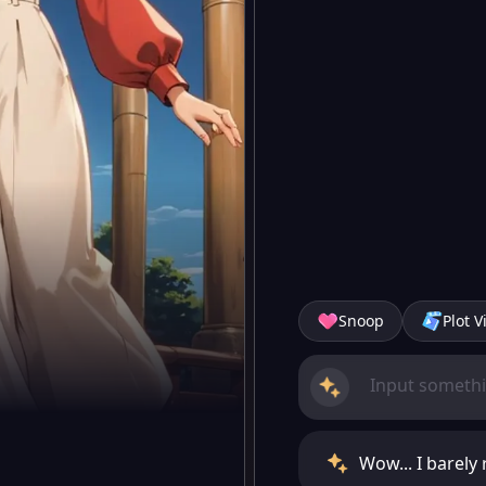
Snoop
Plot V
Wow... I barely 