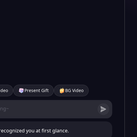
ideo
Present Gift
BG Video
recognized you at first glance.