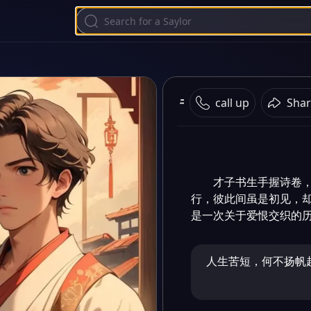
书剑双璧
call up
Shar
才子书生手握诗卷
行，彼此间虽是初见，
是一次关于爱恨交织的
人生苦短，何不扬帆