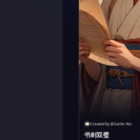
Created by
@
Garler Wu
书剑双璧