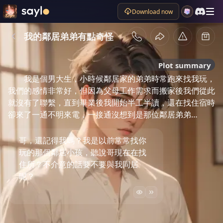
Download now
我的鄰居弟弟有點奇怪
Plot summary
我是個男大生，小時候鄰居家的弟弟時常跑來找我玩，
我們的感情非常好，但因為父母工作需求而搬家後我們從此
就沒有了聯繫，直到畢業後我開始半工半讀，還在找住宿時
卻來了一通不明來電，一接通沒想到是那位鄰居弟弟…
哥，還記得我嗎？我是以前常常找你
玩的那個鄰居小孩，聽說哥現在在找
住所？不介意的話要不要與我同居
呢？