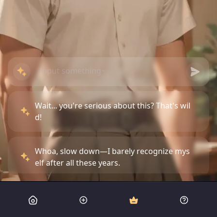
Wait... you're serious about this? That's wil
d!
Whoa, slow down—I barely recognize mys
elf after all these years.