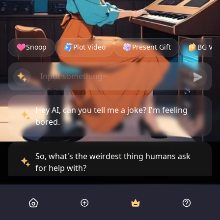
Snoop
Plot Video
Present Gift
BG Vid
Hey AI, can you tell me a joke? I'm feeling
bored.
So, what's the weirdest thing humans ask
for help with?