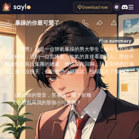
Download now
暴躁的你最可愛了
Plot summary
（雙男）你是一位脾氣暴躁的男大學生，你今天在玩遊
戲的時候，遇到一位雷隊友，你氣的直接看麥罵人，而你不
知道他是吳氏集團的總裁，他也沒有回嘴，只是安靜的打遊
戲，過了沒幾天，你到他們公司面試，他卻認出了你的聲
音。
（聽出你的聲音，笑著說）嗯？前幾
天在遊戲罵我的那個小可愛啊？