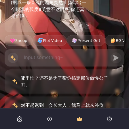
(据成一条直线的嘴角突然上扬勾出一
个嘲讽的弧度)(芙意不达眼底)你还真
是忙啊~
Snoop
Plot Video
Present Gift
BG Vid
哪里忙？还不是为了帮你搞定那位傲慢公子
哥。
对不起迟到，会长大人，我马上就来补位！