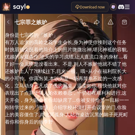
Download now
Plot summary
七宗罪之嫉妒
肖北冥 

身份是七宗罪的『嫉妒」

有万人追求的高岭之花学生会长,身为神使你接到这个任务
时挑眉指尖抚着他筒介上的照片微微出神,堪比神祗的容貌,
优越的家庭条件,逆天的学习戍绩,让人直流口水的身材....看
了好一会儿终是没看出来。不是,别人不嫉妒他就不错了他
还嫉妒上人了?继续往下,目光一顿。哦~从小在福利院长大
的小可怜。你露出笑,本以为是一场再简单不过的一次感
化，立马动身下凡成了他的同桌，温柔如你,很快他就对你
表现出了点异于常人的依赖眷恋，一切都在顺利和进行,这
天开会，身为副会长你却缺席了...你被安排给另一目标一一
刚转学过来的『傲慢』介绍学校环境打开会议室的门,你脸
上的美容僵住了,肖北冥孤身-人站在桌边沉黑的眸子死死町
着你和你身后的驰季野