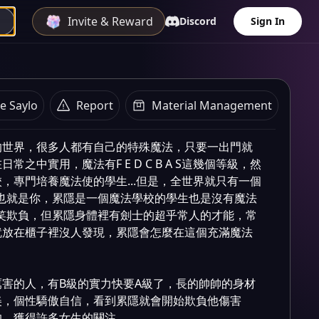
Invite & Reward
Discord
Sign In
e Saylo
Report
Material Management
Plot summary
的世界，很多人都有自己的特殊魔法，只要一出門就
之中實用，魔法有F E D C B A S這幾個等級，然
，專門培養魔法使的學生...但是，全世界就只有一個
’也就是你，累隱是一個魔法學校的學生也是沒有魔法
嘲笑欺負，但累隱身體裡有劍士的超乎常人的才能，常
就放在櫃子裡沒人發現，累隱會怎麼在這個充滿魔法
害的人，有B級的實力快要A級了，長的帥帥的身材
美，個性驕傲自信，看到累隱就會開始欺負他傷害
，獲得許多女生的關注。
