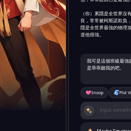
（你）累隱是全世界沒
良，常常被柯斯諾欺負
隱是全世界最強的物理
道他很強。

我可是這個班級最強
是乖乖聽我的吧。
Snoop
Plot V