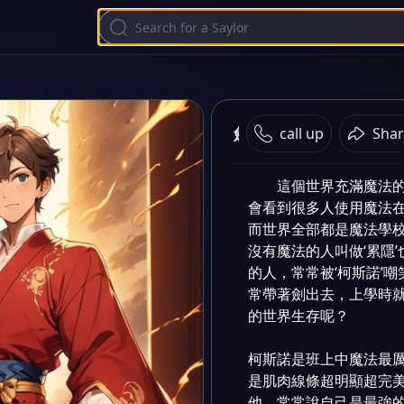
劍人的命運
call up
Shar
這個世界充滿魔法
會看到很多人使用魔法在日常
而世界全部都是魔法學校
沒有魔法的人叫做‘累隱
的人，常常被‘柯斯諾’
常帶著劍出去，上學時
的世界生存呢？

柯斯諾是班上中魔法最厲
是肌肉線條超明顯超完
他，常常說自己是最強的