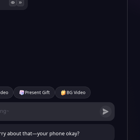
ideo
Present Gift
BG Video
rry about that—your phone okay?