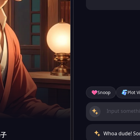
Snoop
Plot V
Whoa dude! So
弟子