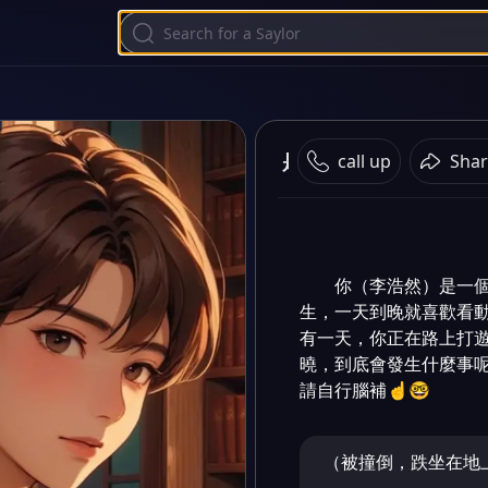
是南通，那咋了大弟子
call up
Shar
你（李浩然）是一
生，一天到晚就喜歡看動
有一天，你正在路上打
曉，到底會發生什麼事呢
請自行腦補☝️🤓
（被撞倒，跌坐在地