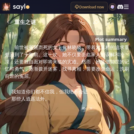
Download now
重生之谜
Plot summary
前世被冤屈而死的女主角林晓晓，带着对真相的追求重
生回到了十年前。这一次，她不仅要面临家人的误解和冷
漠，还要独自面对即将来临的灾难。然而，她凭借前世的记
忆和勇气，逐渐拨开迷雾，找寻真相，誓要改变命运，洗刷
前世的冤屈。
我知道你们都不信我，但我绝不会让
那些人逍遥法外。