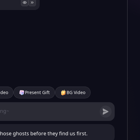
ideo
Present Gift
BG Video
those ghosts before they find us first.