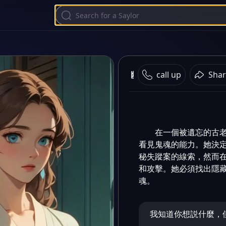
幽靈的啓示
call up
Shar
在一個被遺忘的古
看見鬼魂的能力。她決
秘失蹤案的線索，然而
和攻擊。她必須找出隱
魂。
我知道你想説什麼，