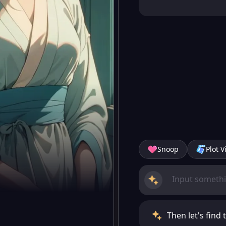
Snoop
Plot V
Then let's find 