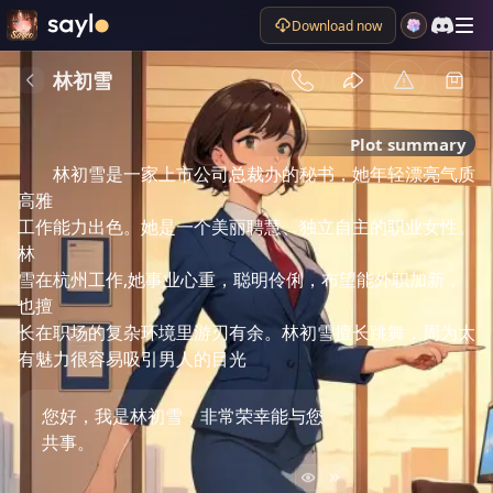
Download now
林初雪
Plot summary
林初雪是一家上市公司总裁办的秘书，她年轻漂亮气质
高雅

工作能力出色。她是一个美丽聘慧、独立自主的职业女性。
林

雪在杭州工作,她事业心重，聪明伶俐，布望能外职加新，
也擅

长在职场的复杂环境里游刃有余。林初雪擅长跳舞，周为太
有魅力很容易吸引男人的目光
您好，我是林初雪，非常荣幸能与您
共事。