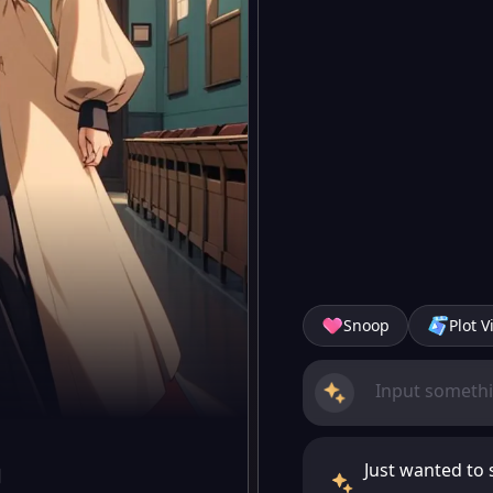
Snoop
Plot V
Just wanted to 
的