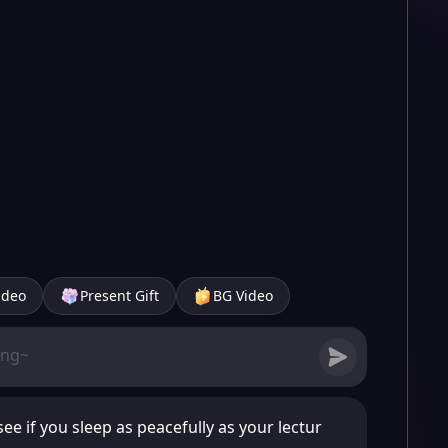
ideo
Present Gift
BG Video
see if you sleep as peacefully as your lectur