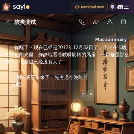
Download now
核类测试
Plot summary
你醒了？现在已经是2012年12月32日了，你坐在温暖
的午后阳光里，静静地看着吱呀旋转的风扇，一切都是那么
熟悉，但这里已经没有人了
（别去畅享未来了，先考虑今晚吃什
么吧）