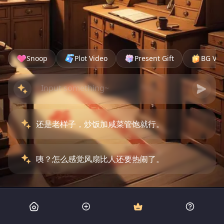
Snoop
Plot Video
Present Gift
BG Vid
还是老样子，炒饭加咸菜管饱就行。
咦？怎么感觉风扇比人还要热闹了。