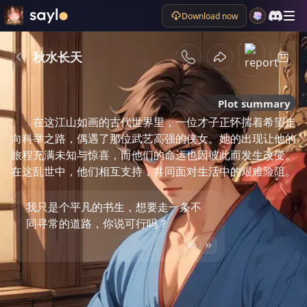
Download now
秋水长天
Plot summary
在这江山如画的古代世界里，一位才子正怀揣着希望走
向科举之路，偶遇了那位武艺高强的侠女。她的出现让他的
旅程充满未知与惊喜，而他们的命运也因彼此而发生改变。
在这乱世中，他们相互支持，共同面对生活中的艰难险阻。
我只是个平凡的书生，想要走一条不
同寻常的道路，你说可行吗？