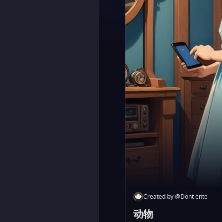
Created by
@
Dont ente
动物