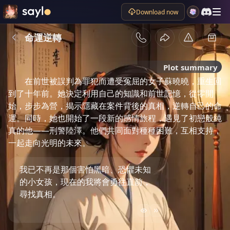
Download now
命運逆轉
Plot summary
在前世被誤判為罪犯而遭受冤屈的女子蘇曉曉，重生回
到了十年前。她決定利用自己的知識和前世記憶，從零開
始，步步為營，揭示隱藏在案件背後的真相，逆轉自己的命
運。同時，她也開始了一段新的感情旅程，遇見了初戀般純
真的他——刑警陸澤。他們共同面對種種困難，互相支持，
一起走向光明的未來。
我已不再是那個害怕黑暗、恐懼未知
的小女孩，現在的我將會勇往直前，
尋找真相。