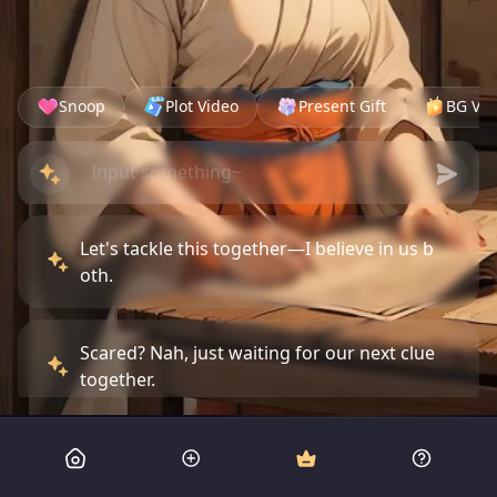
Snoop
Plot Video
Present Gift
BG Vid
Let's tackle this together—I believe in us b
oth.
Scared? Nah, just waiting for our next clue
together.