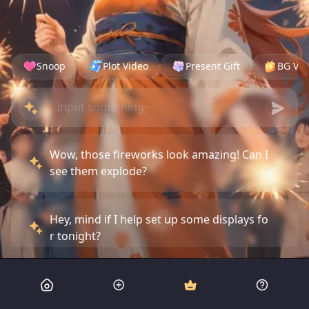
Snoop
Plot Video
Present Gift
BG Vid
Wow, those fireworks look amazing! Can I
see them explode?
Hey, mind if I help set up some displays fo
r tonight?