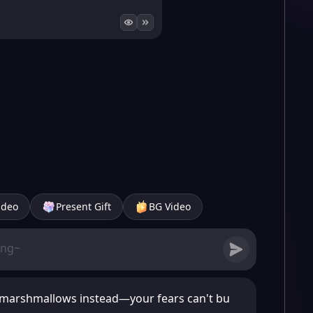
ideo
Present Gift
BG Video
st marshmallows instead—your fears can't bu