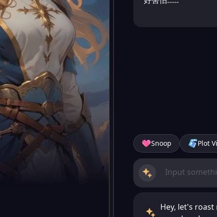
好害怕......
Snoop
Plot V
Hey, let's roa