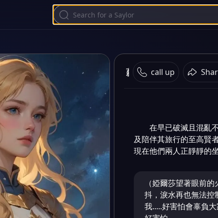
薪火
call up
Shar
在早已破滅且混亂
及陪伴其旅行的至高賢
現在他們兩人正靜靜的坐在火堆
（婭爾莎望著眼前的
抖，淚水再也無法控制的珊
我.....好害怕會辜負大家.