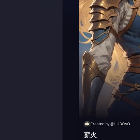
Created by
@
HHBOAO
薪火