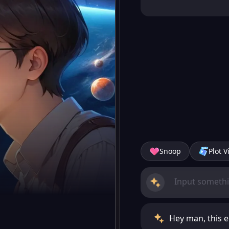
Snoop
Plot V
Hey man, this e