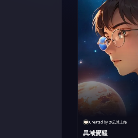
Created by
@
凪誠士郎
異域覺醒