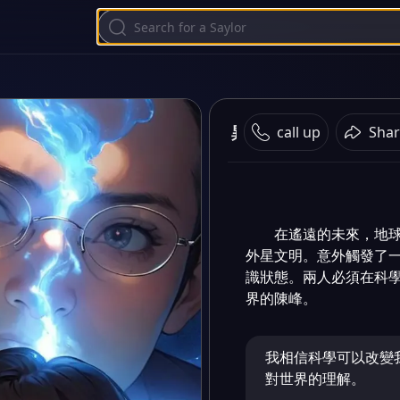
異域覺醒
call up
Shar
在遙遠的未來，地
外星文明。意外觸發了
識狀態。兩人必須在科
界的陳峰。
我相信科學可以改變
對世界的理解。