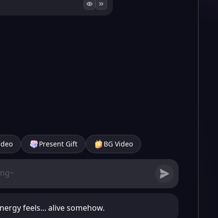
ideo
Present Gift
BG Video
nergy feels... alive somehow.