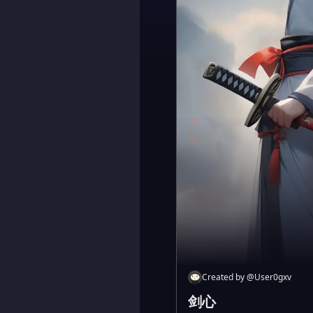
Created by
@
User0gxv
剑心