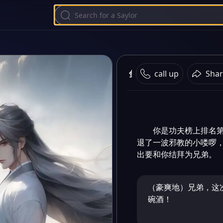
剑心
call up
Shar
你是功夫榜上排名
退了一波邪教的小喽啰
出要和你结拜为兄弟。
（豪爽地）兄弟，这
碗酒！