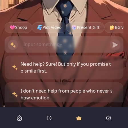
Snoop
Plot Video
Present Gift
BG Vid
Need help? Sure! But only if you promise t
o smile first.
I don't need help from people who never s
how emotion.