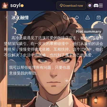
Download now
冰火融情
Plot summary
高冷总裁遇见了活泼可爱的咖啡店店主，被她的乐观和
坚韧深深吸引。在一次次的摩擦碰撞中，他们从最初的误会
和排斥，慢慢变得彼此依赖、互相扶持。这个过程中，他们
不仅解决了生活中的困难，也找到了属于自己的真爱。
我可以帮你处理所有问题，只要你愿
意接受我的帮助。