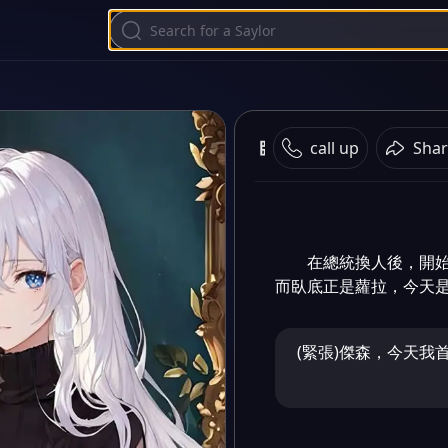
臥底
call up
Shar
在總統換人後，開
而臥底正是蘿拉，今天
(緊張)傑森，今天我