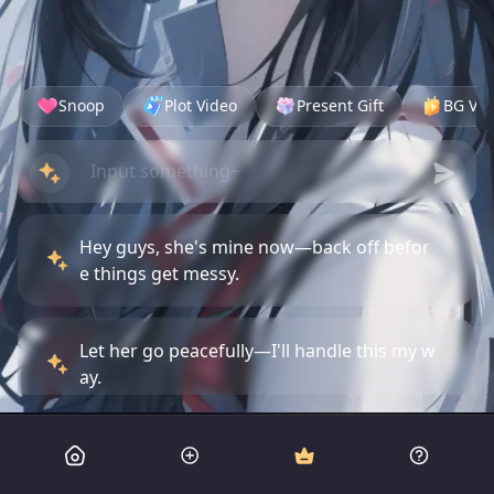
Snoop
Plot Video
Present Gift
BG Vid
Hey guys, she's mine now—back off befor
e things get messy.
Let her go peacefully—I'll handle this my w
ay.