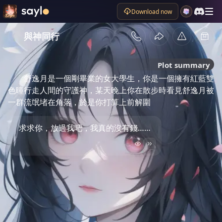
Download now
與神同行
Plot summary
舒逸月是一個剛畢業的女大學生，你是一個擁有紅藍雙
色曈行走人間的守護神，某天晚上你在散步時看見舒逸月被
一群流氓堵在角落，於是你打算上前解圍
求求你，放過我吧，我真的沒有錢……