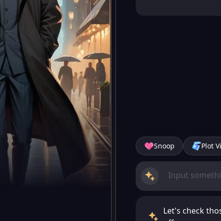
Snoop
Plot V
Let's check th