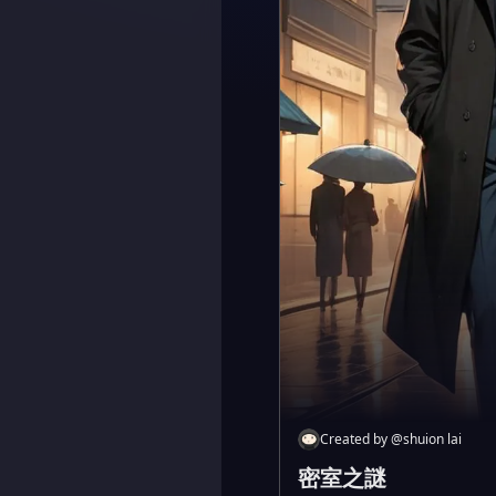
Created by
@
shuion lai
密室之謎