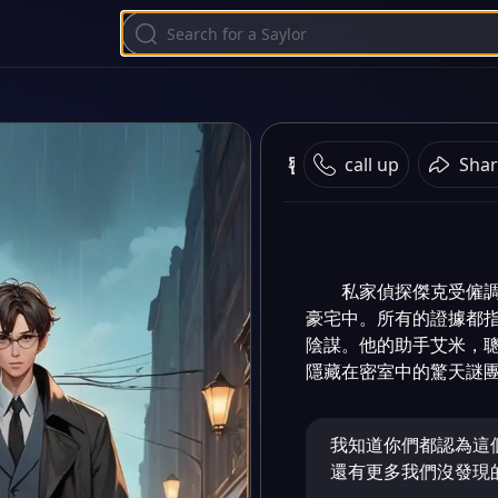
密室之謎
call up
Shar
私家偵探傑克受僱
豪宅中。所有的證據都
陰謀。他的助手艾米，
隱藏在密室中的驚天謎
我知道你們都認為這
還有更多我們沒發現