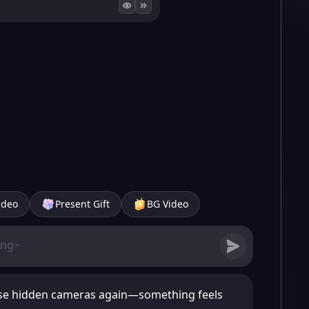
ideo
Present Gift
BG Video
ose hidden cameras again—something feels